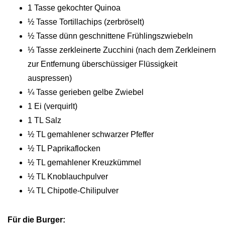
1 Tasse gekochter Quinoa
½ Tasse Tortillachips (zerbröselt)
½ Tasse dünn geschnittene Frühlingszwiebeln
⅓ Tasse zerkleinerte Zucchini (nach dem Zerkleinern
zur Entfernung überschüssiger Flüssigkeit
auspressen)
¼ Tasse gerieben gelbe Zwiebel
1 Ei (verquirlt)
1 TL Salz
½ TL gemahlener schwarzer Pfeffer
½ TL Paprikaflocken
½ TL gemahlener Kreuzkümmel
½ TL Knoblauchpulver
¼ TL Chipotle-Chilipulver
Für die Burger: