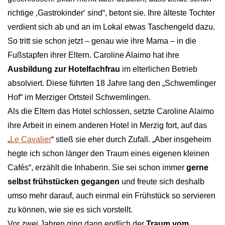
richtige ,Gastrokinder‘ sind“, betont sie. Ihre älteste Tochter
verdient sich ab und an im Lokal etwas Taschengeld dazu.
So tritt sie schon jetzt – genau wie ihre Mama – in die
Fußstapfen ihrer Eltern. Caroline Alaimo hat ihre
Ausbildung zur Hotelfachfrau
im elterlichen Betrieb
absolviert. Diese führten 18 Jahre lang den „Schwemlinger
Hof“ im Merziger Ortsteil Schwemlingen.
Als die Eltern das Hotel schlossen, setzte Caroline Alaimo
ihre Arbeit in einem anderen Hotel in Merzig fort, auf das
„
Le Cavalier
“ stieß sie eher durch Zufall. „Aber insgeheim
hegte ich schon länger den Traum eines eigenen kleinen
Cafés“, erzählt die Inhaberin. Sie sei schon immer
gerne
selbst frühstücken gegangen
und freute sich deshalb
umso mehr darauf, auch einmal ein Frühstück so servieren
zu können, wie sie es sich vorstellt.
Vor zwei Jahren ging dann endlich der
Traum vom