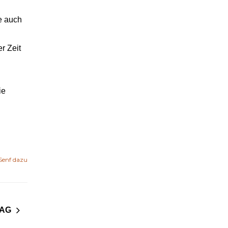
e auch
r Zeit
ie
Senf dazu
RAG