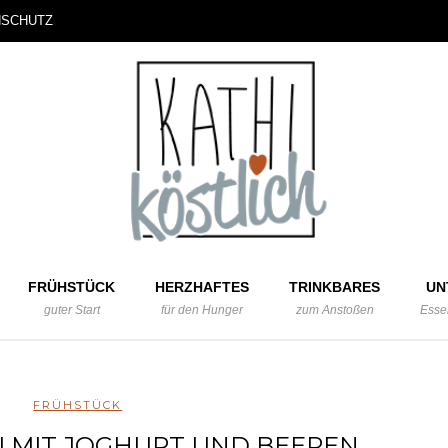
NSCHUTZ
FRÜHSTÜCK
HERZHAFTES
TRINKBARES
UN
guter Start
für den Hunger
zum Anstoßen
Esse
FRÜHSTÜCK
 MIT JOGHURT UND BEEREN