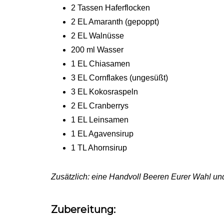
2 Tassen Haferflocken
2 EL Amaranth (gepoppt)
2 EL Walnüsse
200 ml Wasser
1 EL Chiasamen
3 EL Cornflakes (ungesüßt)
3 EL Kokosraspeln
2 EL Cranberrys
1 EL Leinsamen
1 EL Agavensirup
1 TL Ahornsirup
Zusätzlich: eine Handvoll Beeren Eurer Wahl un
Zubereitung: