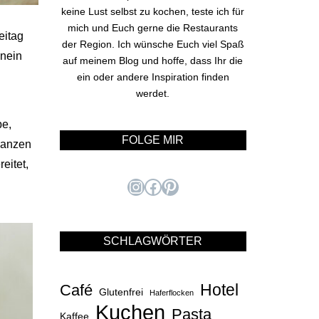
keine Lust selbst zu kochen, teste ich für
mich und Euch gerne die Restaurants
eitag
der Region. Ich wünsche Euch viel Spaß
 nein
auf meinem Blog und hoffe, dass Ihr die
ein oder andere Inspiration finden
werdet.
be,
FOLGE MIR
Ganzen
eitet,
Instagram
Facebook
Pinterest
SCHLAGWÖRTER
Hotel
Café
Glutenfrei
Haferflocken
Kuchen
Pasta
Kaffee