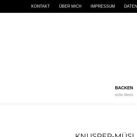
KONTAKT
ÜBER MICH
IMPRESSUM
DATE
BACKEN
süße Ideen
KNUSPER-MÜSLI