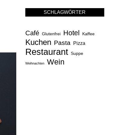
SCHLAGWÖRTER
Hotel
Café
Glutenfrei
Kaffee
Kuchen
Pasta
Pizza
Restaurant
Suppe
Wein
Weihnachten