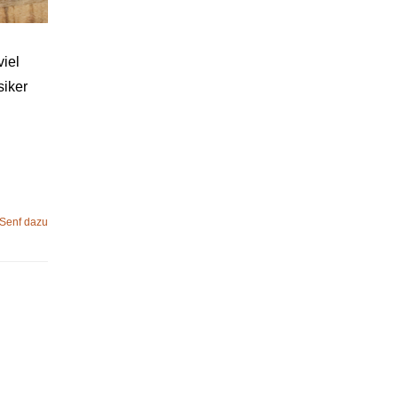
viel
siker
 Senf dazu