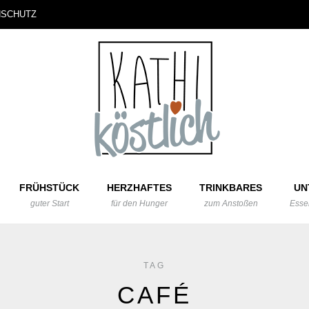
NSCHUTZ
FRÜHSTÜCK
HERZHAFTES
TRINKBARES
UN
guter Start
für den Hunger
zum Anstoßen
Esse
TAG
CAFÉ