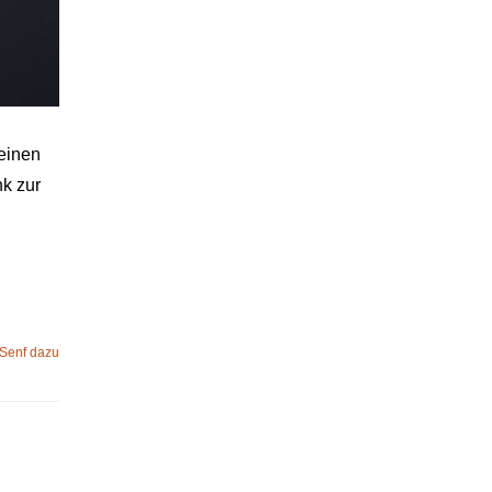
 einen
nk zur
 Senf dazu