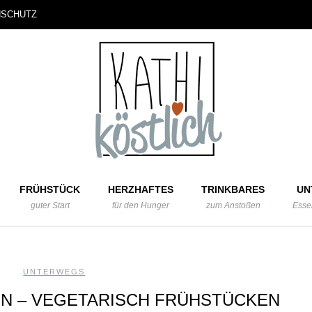
NSCHUTZ
FRÜHSTÜCK
HERZHAFTES
TRINKBARES
UN
guter Start
für den Hunger
zum Anstoßen
Esse
UNTERWEGS
IN – VEGETARISCH FRÜHSTÜCKEN