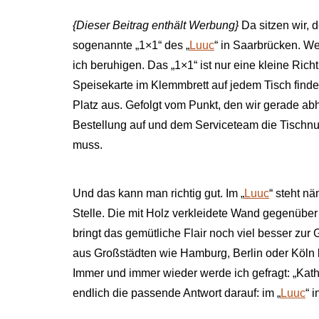
{Dieser Beitrag enthält Werbung}
Da sitzen wir, 
sogenannte „1×1“ des „
Luuc
“ in Saarbrücken. We
ich beruhigen. Das „1×1“ ist nur eine kleine Ric
Speisekarte im Klemmbrett auf jedem Tisch finde
Platz aus. Gefolgt vom Punkt, den wir gerade ab
Bestellung auf und dem Serviceteam die Tischn
muss.
Und das kann man richtig gut. Im „
Luuc
“ steht n
Stelle. Die mit Holz verkleidete Wand gegenüber de
bringt das gemütliche Flair noch viel besser zur 
aus Großstädten wie Hamburg, Berlin oder Köln k
Immer und immer wieder werde ich gefragt: „Kath
endlich die passende Antwort darauf: im „
Luuc
“ 