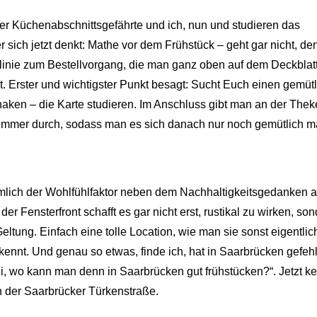
der Küchenabschnittsgefährte und ich, nun und studieren das
r sich jetzt denkt: Mathe vor dem Frühstück – geht gar nicht, de
htlinie zum Bestellvorgang, die man ganz oben auf dem Deckblat
t. Erster und wichtigster Punkt besagt: Sucht Euch einen gemüt
haken – die Karte studieren. Im Anschluss gibt man an der Thek
ummer durch, sodass man es sich danach nur noch gemütlich 
ämlich der Wohlfühlfaktor neben dem Nachhaltigkeitsgedanken a
r Fensterfront schafft es gar nicht erst, rustikal zu wirken, so
Geltung. Einfach eine tolle Location, wie man sie sonst eigentlic
ennt. Und genau so etwas, finde ich, hat in Saarbrücken gefehl
i, wo kann man denn in Saarbrücken gut frühstücken?“. Jetzt k
in der Saarbrücker Türkenstraße.