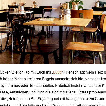
tücken wie ich: ab mit Euch ins „
Luuc
“. Hier schlägt mein Herz 
ach höher. Neben leckeren Bagels tummeln sich hier verschiede
se, Hummus oder Tomatenbutter. Natürlich findet man auf der Ka
se, Aufstrichen und Brot, die sich mit allerlei Extras probleml
r die „Heidi“, einen Bio-Soja-Joghurt mit hausgemachtem Granol
derstehen und bestelle noch ein Croissant mit Erdbeermarmelad