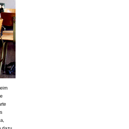
beim
ne
rte
os
a,
e dazu.